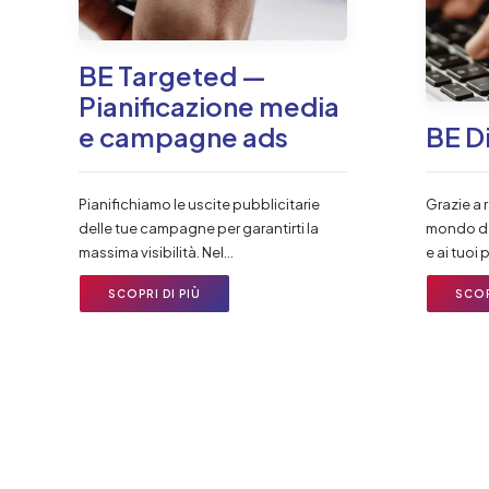
BE Targeted —
Pianificazione media
e campagne ads
BE D
Pianifichiamo le uscite pubblicitarie
Grazie a 
delle tue campagne per garantirti la
mondo dei
massima visibilità. Nel…
e ai tuoi
SCOPRI DI PIÙ
SCOP