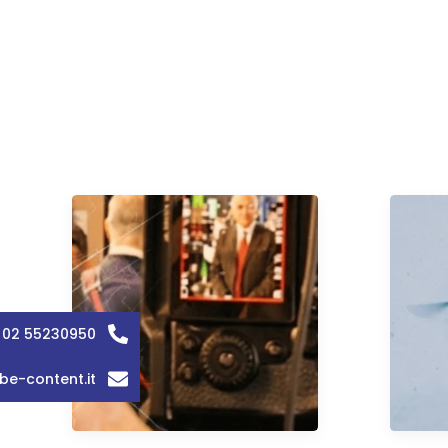
 02 55230950
be-content.it