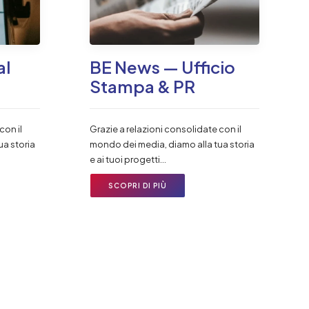
al
BE News — Ufficio
Stampa & PR
con il
Grazie a relazioni consolidate con il
ua storia
mondo dei media, diamo alla tua storia
e ai tuoi progetti…
SCOPRI DI PIÙ