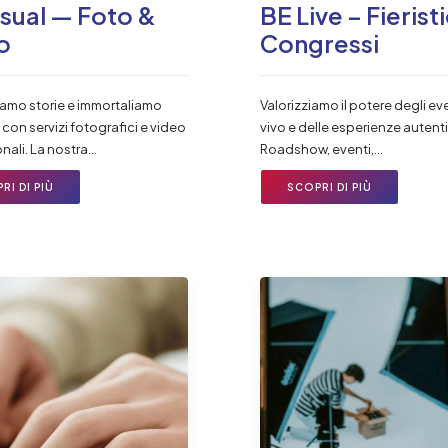
isual — Foto &
BE Live – Fierist
o
Congressi
amo storie e immortaliamo
Valorizziamo il potere degli eve
con servizi fotografici e video
vivo e delle esperienze autent
nali. La nostra…
Roadshow, eventi,…
RI DI PIÙ
SCOPRI DI PIÙ