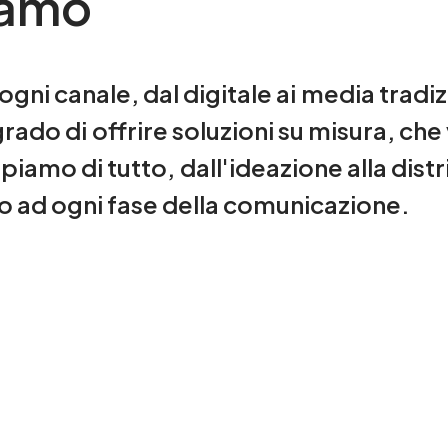
iamo
 ogni
canale,
dal
digitale
ai
media
tradiz
grado
di
offrire
soluzioni
su
misura,
che
upiamo
di
tutto,
dall'ideazione
alla
dist
o ad
ogni
fase
della
comunicazione.