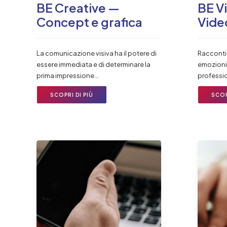
BE Creative —
BE V
Concept e grafica
Vide
La comunicazione visiva ha il potere di
Racconti
essere immediata e di determinare la
emozioni 
prima impressione…
professio
SCOPRI DI PIÙ
SCOP