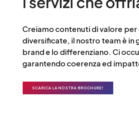
I
servizi
che
offr
Creiamo
contenuti di
valore
per
diversificate,
il
nostro
team
è
in
brand
e
lo
differenziano.
Ci
occ
garantendo
coerenza
ed
impatt
SCARICA LA NOSTRA BROCHURE!