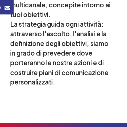
multicanale,
concepite
intorno
ai
t
tuoi
obiettivi.
La
strategia
guida
ogni
attività:
attraverso
l'ascolto,
l'analisi
e
la
definizione
degli
obiettivi,
siamo
in
grado
di
prevedere
dove
porteranno
le
nostre
azioni
e
di
costruire
piani
di
comunicazione
personalizzati.