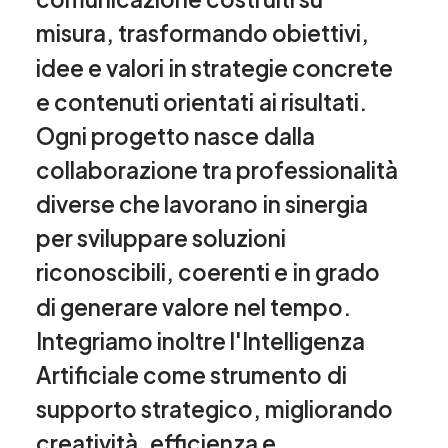
misura,
trasformando
obiettivi,
idee
e
valori
in
strategie
concrete
e
contenuti
orientati
ai
risultati.
Ogni
progetto
nasce
dalla
collaborazione
tra
professionalità
diverse
che
lavorano
in
sinergia
per
sviluppare
soluzioni
riconoscibili,
coerenti
e
in
grado
di
generare
valore
nel
tempo.
Integriamo
inoltre
l'Intelligenza
Artificiale
come
strumento
di
supporto
strategico,
migliorando
creatività,
efficienza
e