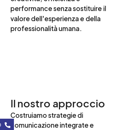
performance
senza
sostituire
il
valore
dell'esperienza
e
della
professionalità
umana.
I
l
n
o
s
t
r
o
a
p
p
r
o
c
c
i
o
Costruiamo
strategie
di
comunicazione
integrate
e
0