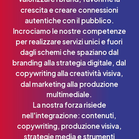
crescita
e
creare
connessioni
autentiche
con
il
pubblico.
Incrociamo
le
nostre
competenze
per
realizzare
servizi
unici
e
fuori
dagli
schemi
che
spaziano
dal
branding
alla
strategia
digitale,
dal
copywriting
alla
creatività
visiva,
dal
marketing
alla
produzione
multimediale.
La
nostra
forza
risiede
nell'integrazione:
contenuti,
copywriting,
produzione
visiva,
strategie
media
e
strumenti