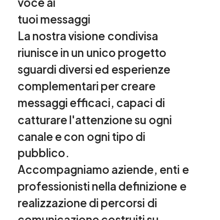
voce
ai
tuoi
messaggi
La
nostra
visione
condivisa
riunisce
in
un
unico
progetto
sguardi
diversi
ed
esperienze
complementari
per
creare
messaggi
efficaci,
capaci
di
catturare
l'attenzione
su
ogni
canale
e
con
ogni
tipo
di
pubblico.
Accompagniamo
aziende,
enti
e
professionisti
nella
definizione
e
realizzazione
di
percorsi
di
comunicazione
costruiti
su