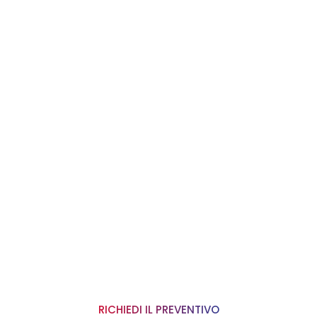
ROFESSIONALE E PENSATO PER FAR CRESC
line
la tua
guratore e raccontaci il progetto che ha
i gratuitamente un preventivo personali
sulle tue reali esigenze.
RICHIEDI IL PREVENTIVO