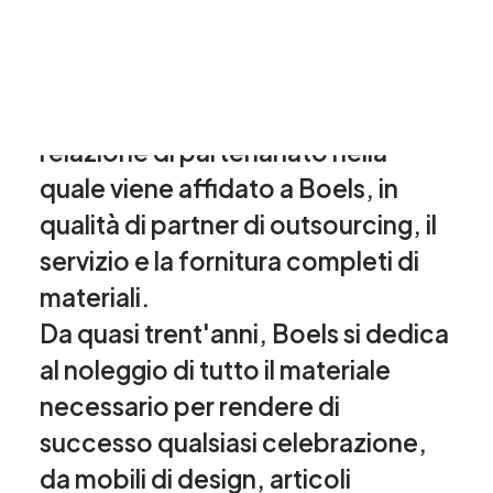
alloggi temporanei. Boels non si
propone solo come semplice
fornitore per l'industria edile ma
mira alla costruzione di una
relazione di partenariato nella
quale viene affidato a Boels, in
qualità di partner di outsourcing, il
servizio e la fornitura completi di
materiali.
Da quasi trent'anni, Boels si dedica
al noleggio di tutto il materiale
necessario per rendere di
successo qualsiasi celebrazione,
da mobili di design, articoli