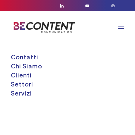
Contatti
Cliente
Chi Siamo
Clienti
Settori
Servizi
Boels Noleggio è una delle più
rinomate aziende d'Europa nei
settori del noleggio di macchinari,