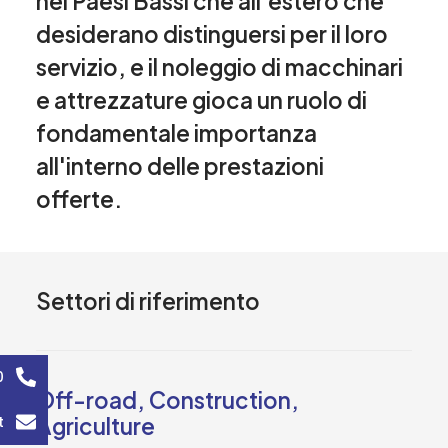
nei Paesi Bassi che all'estero che
desiderano distinguersi per il loro
servizio, e il noleggio di macchinari
e attrezzature gioca un ruolo di
fondamentale importanza
all'interno delle prestazioni
offerte.
Settori di riferimento
0
Off-road, Construction,
t
Agriculture