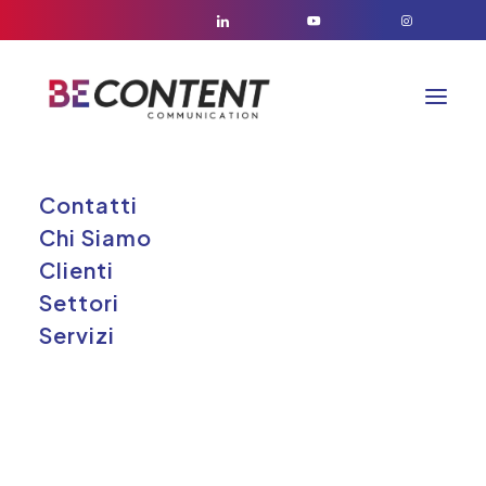
Contatti
Cliente
Chi Siamo
Clienti
Settori
Servizi
Cavourese S.p.A. da molti anni
dedica la sua principale attività al
trasporto di persone in tutte le