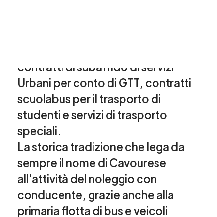
bacino metropolitano e della
Provincia di Torino.
Nel tempo ha molto diversificato le
proprie attività ed oggi gestisce
contratti di subaffido di servizi
Urbani per conto di GTT, contratti
scuolabus per il trasporto di
studenti e servizi di trasporto
speciali.
La storica tradizione che lega da
sempre il nome di Cavourese
all'attività del noleggio con
conducente, grazie anche alla
primaria flotta di bus e veicoli