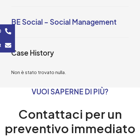
BE Social – Social Management
0
t
Case History
Non è stato trovato nulla.
VUOI SAPERNE DI PIÙ?
Contattaci per un
preventivo immediato