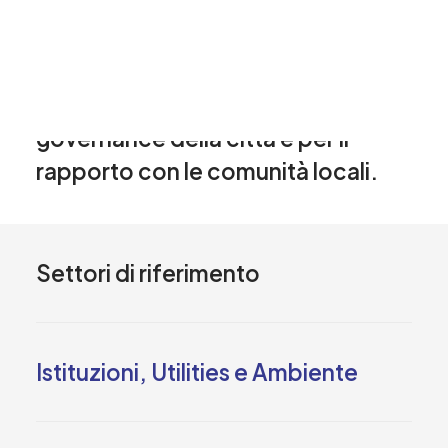
attuazione delle politiche urbane
su scala locale. I Municipi di Milano
rappresentano quindi un livello
istituzionale fondamentale per la
governance della città e per il
rapporto con le comunità locali.
Settori di riferimento
Istituzioni, Utilities e Ambiente