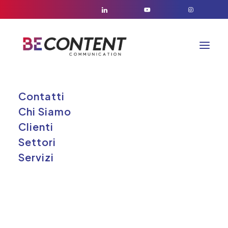
Contatti
Cliente
Chi Siamo
Clienti
Settori
Servizi
Nel contesto dei progetti
sviluppati, il
Comune di Milano
è
rappresentato attraverso i
Municipi