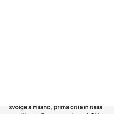
PR NEXT MOBILITY EXHIBITION
NME – Next Mobility Exhibition è
l’evento internazionale biennale
dedicato a soluzioni, tecnologie,
mezzi e politiche per un sistema di
mobilità delle persone integrato,
innovativo e sostenibile.
La manifestazione, che riunisce
aziende leader e stakeholder
nazionali ed internazionali, si
svolge a Milano, prima città in Italia