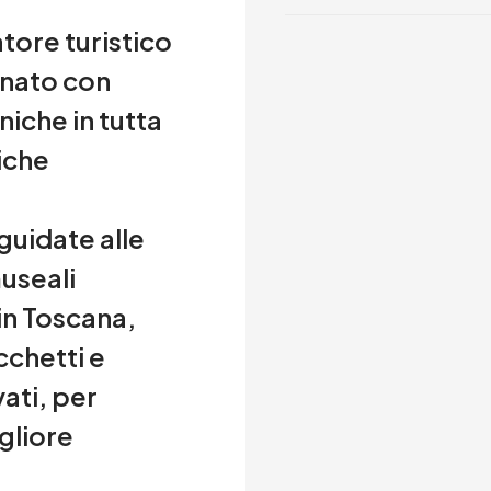
tore turistico
, nato con
niche in tutta
tiche
 guidate alle
museali
 in Toscana,
cchetti e
vati, per
gliore