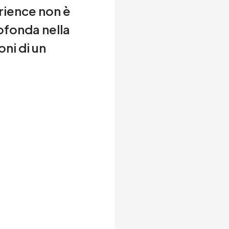
rience non è
ofonda nella
oni di un