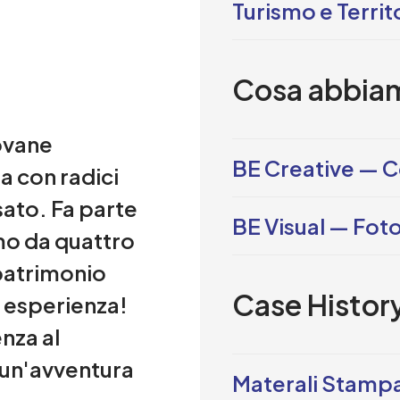
Turismo e Territ
Cosa abbiam
ovane
BE Creative — C
a con radici
ato. Fa parte
BE Visual — Fot
mo da quattro
patrimonio
Case Histor
i esperienza!
nza al
e un'avventura
Materali Stamp