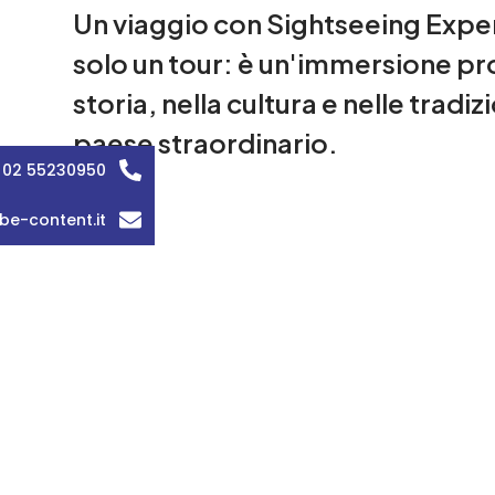
Un viaggio con Sightseeing Expe
solo un tour: è un'immersione pr
storia, nella cultura e nelle tradizi
paese straordinario.
 02 55230950
be-content.it