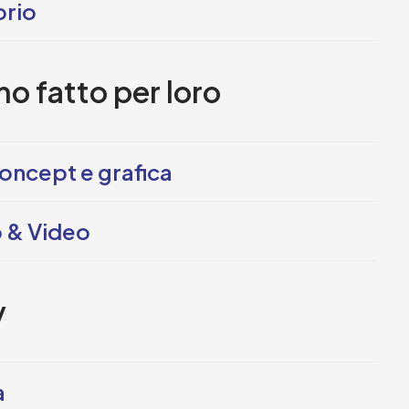
orio
o fatto per loro
oncept e grafica
o & Video
y
a