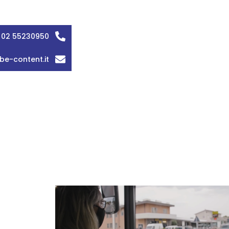
 02 55230950
be-content.it