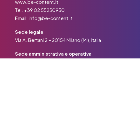
www.be-content.it
Tel.
+39 02 55230950
Email:
info@be-content.it
Sede legale
Via A. Bertani 2 – 20154 Milano (MI), Italia
Sede amministrativa e operativa
Via Brembo 27 – 20139 Milano (MI), Italia
PEC:
becontent@pec.it
Codice Fiscale e Partita IVA:
11570540960
CONTATTACI SUBITO