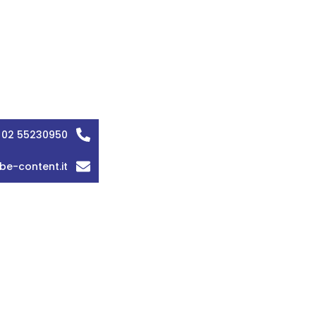
 02 55230950
be-content.it