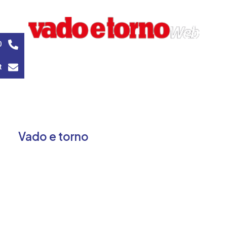
0
t
Vado e torno