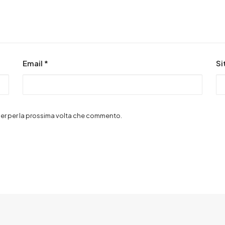
Email
*
Si
wser per la prossima volta che commento.