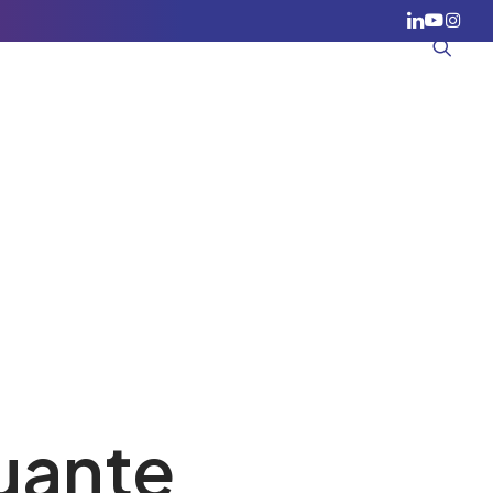
Energia e
Fieristico e
Trasporti,
Recycling
Congressi
Logistica,
uante
Infrastrutture