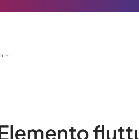
ri
I settori di riferimento
Istituzioni,
Off-road,
Turismo e
Utilities e
Construction,
Territorio
Elemento flutt
Ambiente
Agriculture